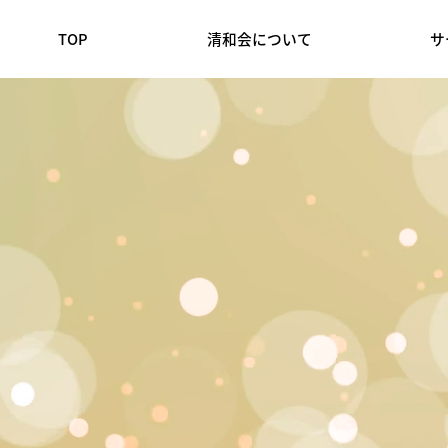
TOP
清和会について
サ