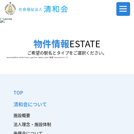
物件情報
ESTATE
ご希望の駅名とタイプをご選択ください。
[searchandfilter fields="estate_type,line" submit_label="検索" hierarchical=",1"]
TOP
清和会について
施設概要
法人理念・施設体制
後援会について